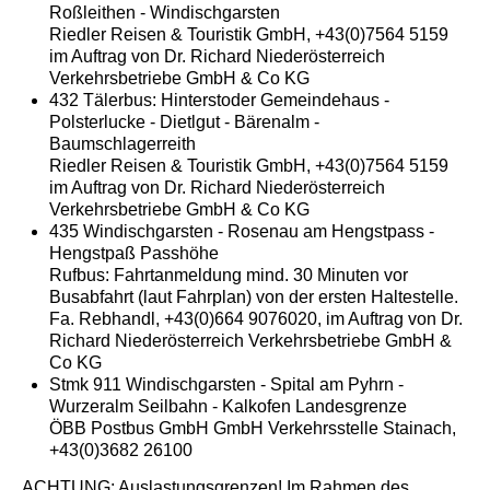
Roßleithen - Windischgarsten
Riedler Reisen & Touristik GmbH, +43(0)7564 5159
im Auftrag von Dr. Richard Niederösterreich
Verkehrsbetriebe GmbH & Co KG
432 Tälerbus: Hinterstoder Gemeindehaus -
Polsterlucke - Dietlgut - Bärenalm -
Baumschlagerreith
Riedler Reisen & Touristik GmbH, +43(0)7564 5159
im Auftrag von Dr. Richard Niederösterreich
Verkehrsbetriebe GmbH & Co KG
435 Windischgarsten - Rosenau am Hengstpass -
Hengstpaß Passhöhe
Rufbus: Fahrtanmeldung mind. 30 Minuten vor
Busabfahrt (laut Fahrplan) von der ersten Haltestelle.
Fa. Rebhandl, +43(0)664 9076020, im Auftrag von Dr.
Richard Niederösterreich Verkehrsbetriebe GmbH &
Co KG
Stmk 911 Windischgarsten - Spital am Pyhrn -
Wurzeralm Seilbahn - Kalkofen Landesgrenze
ÖBB Postbus GmbH GmbH Verkehrsstelle Stainach,
+43(0)3682 26100
ACHTUNG: Auslastungsgrenzen! Im Rahmen des